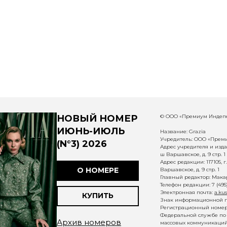
НОВЫЙ НОМЕР
© ООО «Премиум Индепе
ИЮНЬ-ИЮЛЬ
Название: Grazia
Учредитель: ООО «Прем
(N°3) 2026
Адрес учредителя и издат
ш Варшавское, д. 9 стр. 1
Адрес редакции: 117105, 
О НОМЕРЕ
Варшавское, д. 9 стр. 1
Главный редактор: Макар
Телефон редакции: 7 (495
Электронная почта:
a.ku
КУПИТЬ
Знак информационной п
Регистрационный номер 
Федеральной службе по 
Архив номеров
массовых коммуникаций