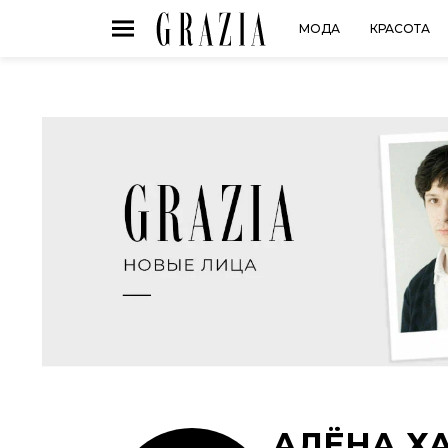
МОДА
КРАСОТА
АЛЁНА Х