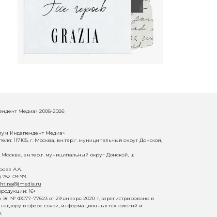
ндент Медиа» 2008-2026
иум Индепендент Медиа»
еля: 117105, г. Москва, вн.тер.г. муниципальный округ Донской,
г. Москва, вн.тер.г. муниципальный округ Донской, ш
ова А.А.
) 252-09-99
shtina@imedia.ru
родукции: 16+
Эл № ФС77–77623 от 29 января 2020 г, зарегистрировано в
надзору в сфере связи, информационных технологий и
.