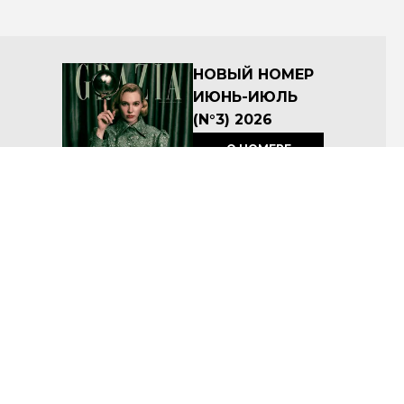
НОВЫЙ НОМЕР
ИЮНЬ-ИЮЛЬ
(N°3) 2026
О НОМЕРЕ
КУПИТЬ
Архив номеров
Соглашение об условиях размещения материалов на сайте
Политика по защите персональных данных ООО «Премиум Индепендент Медиа»
© ООО «Премиум Индепендент Медиа» 2008-2026
Название: Grazia
Учредитель: ООО «Премиум Индепендент Медиа»
Адрес учредителя и издателя: 117105, г. Москва, вн.тер.г. муниципальный округ Донской, ш
Варшавское, д. 9 стр. 1
Адрес редакции: 117105, г. Москва, вн.тер.г. муниципальный округ Донской, ш Варшавское, д. 9 стр.