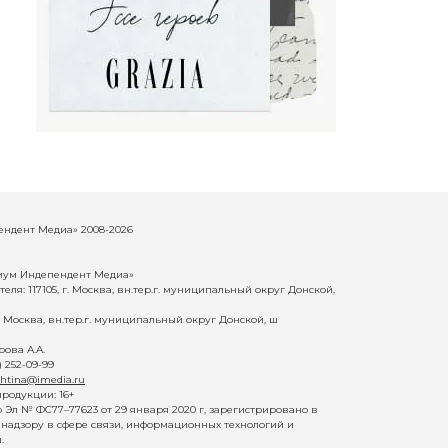
ндент Медиа» 2008-2026
иум Индепендент Медиа»
еля: 117105, г. Москва, вн.тер.г. муниципальный округ Донской,
г. Москва, вн.тер.г. муниципальный округ Донской, ш
ова А.А.
) 252-09-99
shtina@imedia.ru
родукции: 16+
Эл № ФС77–77623 от 29 января 2020 г, зарегистрировано в
надзору в сфере связи, информационных технологий и
.