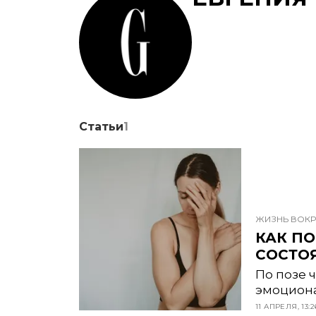
Статьи
1
ЖИЗНЬ ВОКР
КАК ПО
СОСТО
По позе 
эмоциона
11 АПРЕЛЯ, 13:2