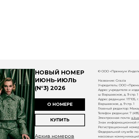
НОВЫЙ НОМЕР
© ООО «Премиум Индепе
ИЮНЬ-ИЮЛЬ
Название: Grazia
Учредитель: ООО «Прем
(N°3) 2026
Адрес учредителя и издат
ш Варшавское, д. 9 стр. 1
Адрес редакции: 117105, 
О НОМЕРЕ
Варшавское, д. 9 стр. 1
Главный редактор: Макар
Телефон редакции: 7 (495
Электронная почта:
a.ku
КУПИТЬ
Знак информационной п
Регистрационный номер 
Федеральной службе по 
Архив номеров
массовых коммуникаций