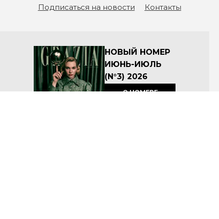
Подписаться на новости
Контакты
НОВЫЙ НОМЕР
ИЮНЬ-ИЮЛЬ
(N°3) 2026
О НОМЕРЕ
КУПИТЬ
Архив номеров
Соглашение об условиях размещения материалов на сайте
Политика по защите персональных данных ООО «Премиум Индепендент Медиа»
© ООО «Премиум Индепендент Медиа» 2008-2026
Название: Grazia
Учредитель: ООО «Премиум Индепендент Медиа»
Адрес учредителя и издателя: 117105, г. Москва, вн.тер.г. муниципальный округ Донской, ш