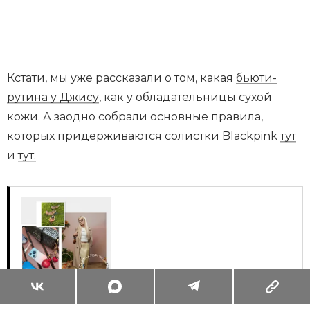
Кстати, мы уже рассказали о том, какая
бьюти-
рутина у Джису
, как у обладательницы сухой
кожи. А заодно собрали основные правила,
которых придерживаются солистки Blackpink
тут
и
тут.
Суперзум: главные моменты лета в