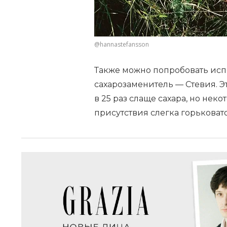
@hannastefansson
Также можно попробовать ис
сахарозаменитель — Стевия. Э
в 25 раз слаще сахара, но нек
присутствия слегка горьковат