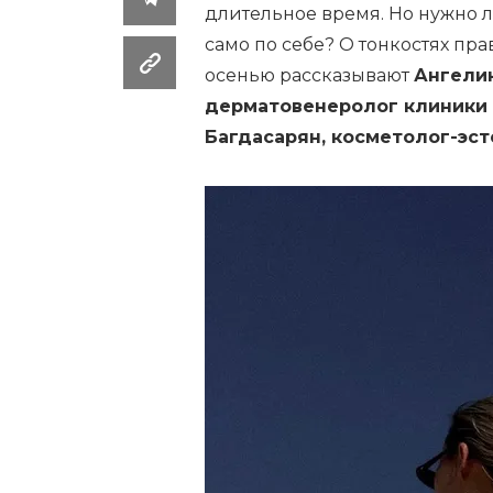
длительное время. Но нужно л
само по себе? О тонкостях п
осенью рассказывают
Ангелин
дерматовенеролог клиники
Багдасарян, косметолог-эсте