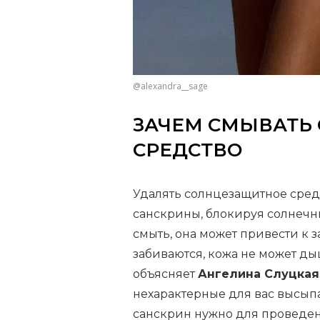
@alexandra__sage
ЗАЧЕМ СМЫВАТЬ
СРЕДСТВО
Удалять солнцезащитное средс
санскрины, блокируя солнечны
смыть, она может привести к з
забиваются, кожа не может ды
объясняет
Ангелина Слуцкая
нехарактерные для вас высыпа
санскрин нужно для проведе