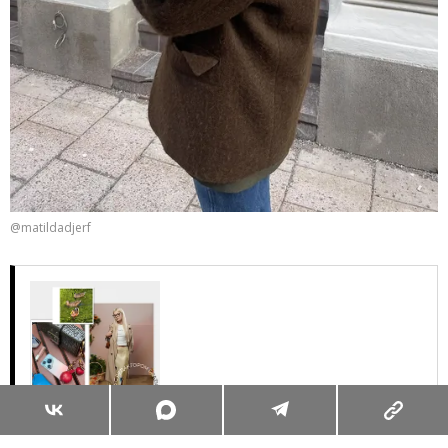
@matildadjerf
Суперзум: главные моменты лета в