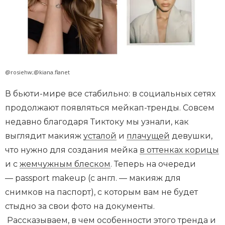
@rosiehw;@kiana.flanet
В бьюти-мире все стабильно: в социальных сетях
продолжают появляться мейкап-тренды. Совсем
недавно благодаря Тиктоку мы узнали, как
выглядит макияж
усталой
и
плачущей
девушки,
что нужно для создания мейка
в оттенках корицы
и с
жемчужным блеском
. Теперь на очереди
— passport makeup (с англ. — макияж для
снимков на паспорт), с которым вам не будет
стыдно за свои фото на документы.
Рассказываем, в чем особенности этого тренда и