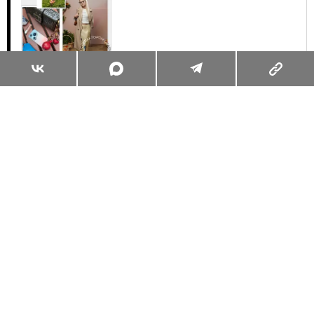
Суперзум: главные моменты лета в
максимальном приближении
Читать
Поделиться
КРАСОТА
МАНИКЮР И ПЕДИКЮР
16.08.2025, 09:00
КОРОТКИЕ НОГТИ — ГЛАВНЫЙ
ТРЕНД ОСЕНИ. ВОТ 10 ДИЗАЙНОВ,
КОТОРЫЕ НЕ СМОТРЯТСЯ СКУЧНО