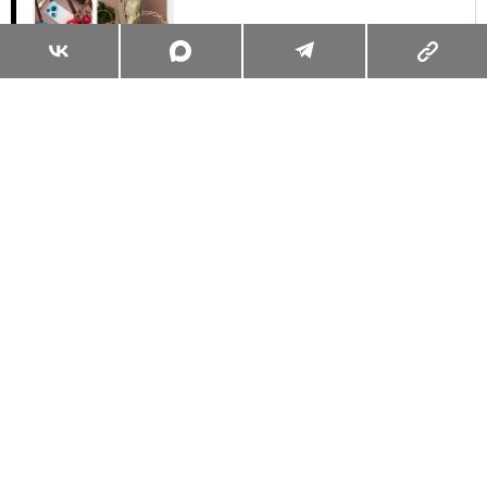
Суперзум: главные моменты лета в
максимальном приближении
Читать
Поделиться
КРАСОТА
УХОД
11.09.2024, 09:00
САЛИЦИЛОВАЯ КИСЛОТА —
ГЛАВНЫЙ КОМПОНЕНТ В БОРЬБЕ
С АКНЕ? РАЗБИРАЕМСЯ С
ЭКСПЕРТАМИ