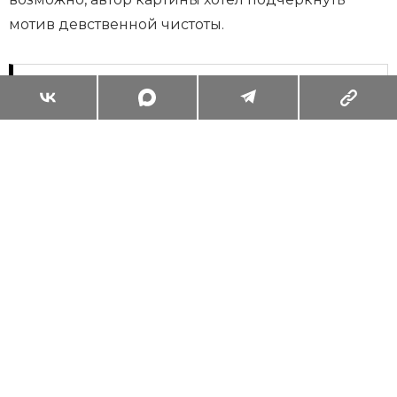
мотив девственной чистоты.
Суперзум: главные моменты лета в
максимальном приближении
Читать
Поделиться
ЖИЗНЬ ВОКРУГ
ОБО ВСЁМ