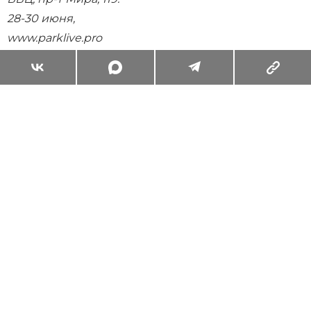
28-30 июня,
www.parklive.pro
Суперзум: главные моменты лета в
максимальном приближении
Читать
Поделиться