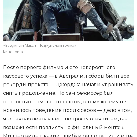
«Безумный Макс 3: Под куполом грома»
Кинопоиск
После первого фильма и его невероятного
кассового успеха — в Австралии сборы били все
рекорды проката — Джорджа начали упрашивать
снять продолжение. Но сам режиссер был
полностью вымотан проектом, к тому же ему не
нравилось поведение продюсеров — дело в том,
что снятую ленту у него попросту отняли, не дав
возможности повлиять на финальный монтаж.
Миллер видел, какие ошибки он допустил и едва