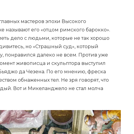
лавных мастеров эпохи Высокого
е называют его «отцом римского барокко».
еть дело с людьми, которые не так хорошо
удивитесь, но «Страшный суд», который
, понравился далеко не всем. Против уже
момент живописца и скульптора выступил
яджо да Чезена. По его мнению, фреска
твом обнаженных тел. Не зря говорят, что
дый. Вот и Микеланджело не стал молча