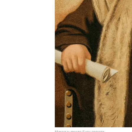
Микеланджело Буонарроти