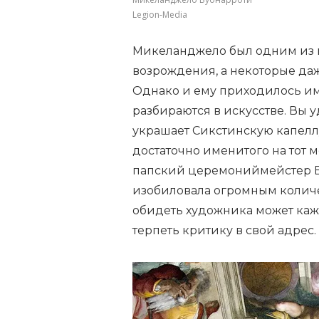
Legion-Media
Микеланджело был одним из г
возрождения, а некоторые даж
Однако и ему приходилось им
разбираются в искусстве. Вы 
украшает Сикстинскую капеллу
достаточно именитого на тот 
папский церемониймейстер Бь
изобиловала огромным количес
обидеть художника может каж
терпеть критику в свой адрес.