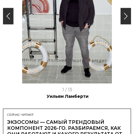
I
1 / 13
t
Уильям Ламберти
e
m
СЕЙЧАС ЧИТАЮТ
1
ЭКЗОСОМЫ — САМЫЙ ТРЕНДОВЫЙ
КОМПОНЕНТ 2026-ГО. РАЗБИРАЕМСЯ, КАК
o