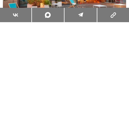
ПРОДОЛЖЕНИЕ НИЖЕ
Видео
СМОТРЕТЬ ЕЩЕ
ПРОДОЛЖЕНИЕ
На вечеринке были замечены телеведущая и
блогер Мария Миногарова, дизайнер Вика
Газинская, сооснователи агенства Setters Саша
Жаркова и Евгений Давыдов, светская дива
Наталья Максимова, участницы последнего
сезона шоу «Холостяк» с Тимати Катя Голден и