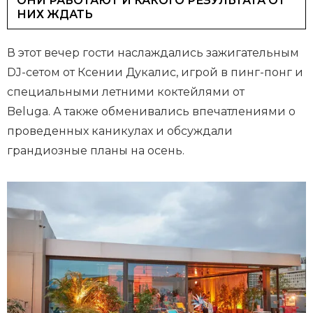
ОНИ РАБОТАЮТ И КАКОГО РЕЗУЛЬТАТА ОТ
f
НИХ ЖДАТЬ
1
3
В этот вечер гости наслаждались зажигательным
DJ-сетом от Ксении Дукалис, игрой в пинг-понг и
специальными летними коктейлями от
Beluga. А также обменивались впечатлениями о
проведенных каникулах и обсуждали
грандиозные планы на осень.