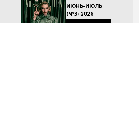
ИЮНЬ-ИЮЛЬ
(N°3) 2026
О НОМЕРЕ
КУПИТЬ
Архив номеров
Соглашение об условиях размещения материалов на сайте
Политика по защите персональных данных ООО «Премиум Индепендент Медиа»
© ООО «Премиум Индепендент Медиа» 2008-2026
Название: Grazia
Учредитель: ООО «Премиум Индепендент Медиа»
Адрес учредителя и издателя: 117105, г. Москва, вн.тер.г. муниципальный округ Донской, ш
Варшавское, д. 9 стр. 1
Адрес редакции: 117105, г. Москва, вн.тер.г. муниципальный округ Донской, ш Варшавское, д. 9 стр.
1
Главный редактор: Макарова А.А.
Телефон редакции: 7 (495) 252-09-99
Электронная почта:
a.kushtina@imedia.ru
Знак информационной продукции: 16+
Регистрационный номер Эл № ФС77–77623 от 29 января 2020 г, зарегистрировано в Федеральной
службе по надзору в сфере связи, информационных технологий и массовых коммуникаций.