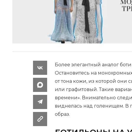
Более элегантный аналог боти
Остановитесь на монохромных 
от тона кожи, из которой они
или графитовый. Такие вариа
времени». Внимательно следит
виднелась над голенищем. В 
образ.