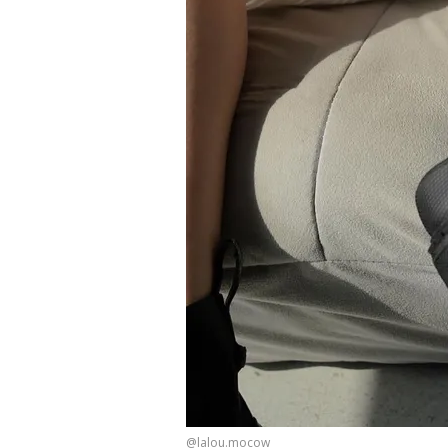
@lalou.mocow