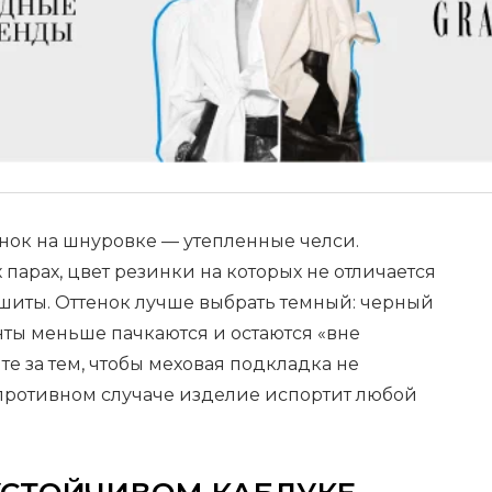
нок на шнуровке — утепленные челси.
парах, цвет резинки на которых не отличается
 сшиты. Оттенок лучше выбрать темный: черный
нты меньше пачкаются и остаются «вне
е за тем, чтобы меховая подкладка не
противном случаче изделие испортит любой