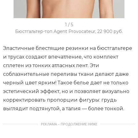
I
1 / 5
t
Бюстгальтер-топ Agent Provocateur, 22 900 руб.
e
m
Эластичные блестящие резинки на бюстгальтере
1
и трусах создают впечатление, что комплект
o
сплетен из тонких атласных лент. Эти
f
соблазнительные переливы ткани делают даже
5
черный цвет ярким! Такое белье дает не только
эстетический эффект, но и позволяет визуально
корректировать пропорции фигуры: грудь
выглядит подтянутой, а талия — более тонкой.
РЕКЛАМА – ПРОДОЛЖЕНИЕ НИЖЕ