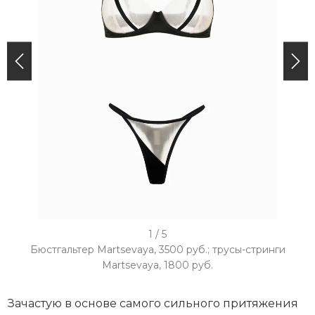
I
1 / 5
t
Бюстгальтер Martsevaya, 3500 руб.; трусы-стринги
Martsevaya, 1800 руб.
e
m
Зачастую в основе самого сильного притяжения
1