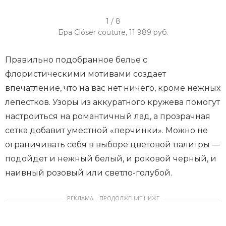
I
1 / 8
t
Бра Clóser сouture, 11 989 руб.
e
m
Правильно подобранное белье с
1
флористическими мотивами создает
o
впечатление, что на вас нет ничего, кроме нежных
f
лепестков. Узоры из аккуратного кружева помогут
8
настроиться на романтичный лад, а прозрачная
сетка добавит уместной «перчинки». Можно не
ограничивать себя в выборе цветовой палитры —
подойдет и нежный белый, и роковой черный, и
наивный розовый или светло-голубой.
РЕКЛАМА – ПРОДОЛЖЕНИЕ НИЖЕ