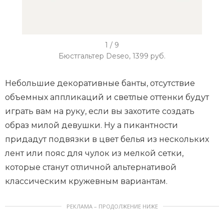
I
1 / 9
t
Бюстгальтер Deseo, 1399 руб.
e
m
Небольшие декоративные банты, отсутствие
1
объемных аппликаций и светлые оттенки будут
o
играть вам на руку, если вы захотите создать
f
образ милой девушки. Ну а пикантности
9
придадут подвязки в цвет белья из нескольких
лент или пояс для чулок из мелкой сетки,
которые станут отличной альтернативой
классическим кружевным вариантам.
РЕКЛАМА – ПРОДОЛЖЕНИЕ НИЖЕ