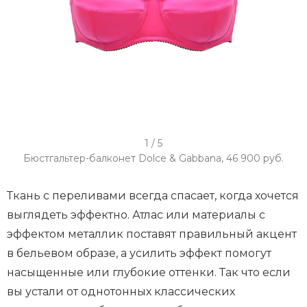
I
1 / 5
t
Бюстгальтер-балконет Dolce & Gabbana, 46 900 руб.
e
m
Ткань с переливами всегда спасает, когда хочется
1
выглядеть эффектно. Атлас или материалы с
o
эффектом металлик поставят правильный акцент
f
в бельевом образе, а усилить эффект помогут
5
насыщенные или глубокие оттенки. Так что если
вы устали от однотонных классических