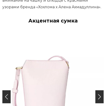
внимание на чашку и блюдце с красными
узорами бренда «Хохлома х Алена Ахмадуллина».
Акцентная сумка