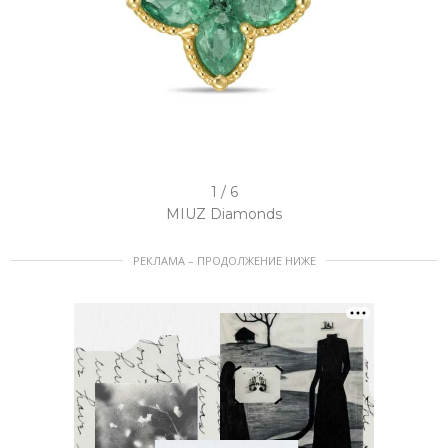
I
1 / 6
t
MIUZ Diamonds
e
РЕКЛАМА – ПРОДОЛЖЕНИЕ НИЖЕ
m
1
o
f
6