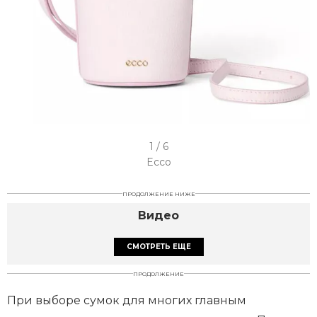
I
1 / 6
t
Ecco
e
ПРОДОЛЖЕНИЕ НИЖЕ
m
Видео
1
o
СМОТРЕТЬ ЕЩЕ
f
ПРОДОЛЖЕНИЕ
6
При выборе сумок для многих главным