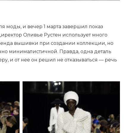
я моды, и вечер 1 марта завершил показ
директор Оливье Рустен использует много
ренда вышивки при создании коллекции, но
чно минималистичной. Правда, одна деталь
ру, и от нее он решил не отказываться — речь