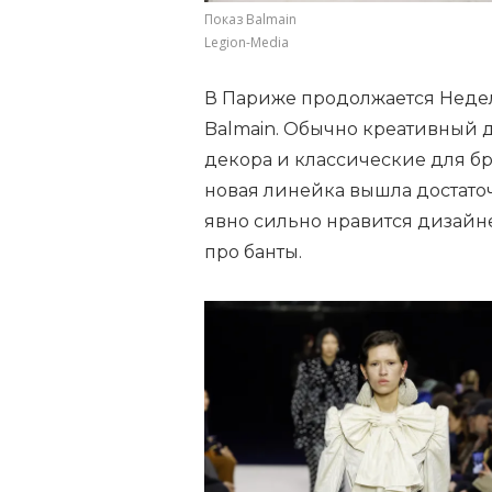
Показ Balmain
Legion-Media
В Париже продолжается Недел
Balmain. Обычно креативный 
декора и классические для б
новая линейка вышла достато
явно сильно нравится дизайне
про банты.