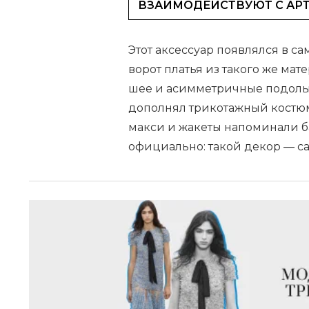
ВЗАИМОДЕЙСТВУЮТ С АР
Этот аксессуар появлялся в 
ворот платья из такого же мат
шее и асимметричные подолы н
дополнял трикотажный костюм
макси и жакеты напоминали ба
официально: такой декор — с