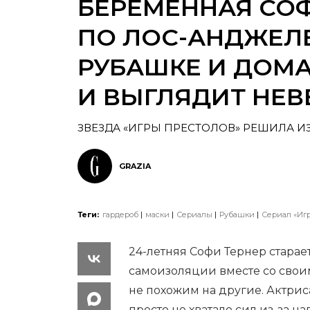
БЕРЕМЕННАЯ СОФ
ПО ЛОС-АНДЖЕЛЕ
РУБАШКЕ И ДОМ
И ВЫГЛЯДИТ НЕ
ЗВЕЗДА «ИГРЫ ПРЕСТОЛОВ» РЕШИЛА И
GRAZIA
Теги:
гардероб
маски
Сериалы
Рубашки
Сериал «Игр
24-летняя Софи Тернер старае
самоизоляции вместе со свои
не похожим на другие. Актрис
просто не хватало сил из-за н