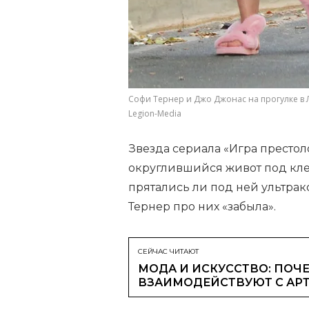
Софи Тернер и Джо Джонас на прогулке в
Legion-Media
Звезда сериала «Игра престо
округлившийся живот под кле
прятались ли под ней ультрако
Тернер про них «забыла».
СЕЙЧАС ЧИТАЮТ
МОДА И ИСКУССТВО: ПОЧЕ
ВЗАИМОДЕЙСТВУЮТ С АР