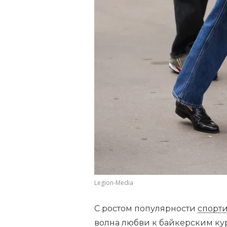
Legion-Media
С ростом популярности
спорти
волна любви к байкерским ку