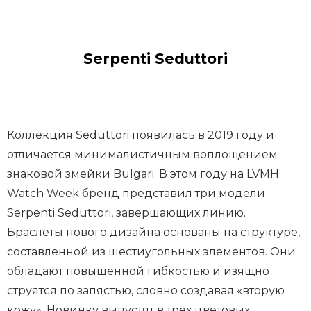
e
m
1
Serpenti Seduttori
o
f
3
Коллекция Seduttori появилась в 2019 году и
отличается минималистичным воплощением
знаковой змейки Bulgari. В этом году на LVMH
Watch Week бренд представил три модели
Serpenti Seduttori, завершающих линию.
Браслеты нового дизайна основаны на структуре,
составленной из шестиугольных элементов. Они
обладают повышенной гибкостью и изящно
струятся по запястью, словно создавая «вторую
кожу». Новинку выпустят в трех цветовых