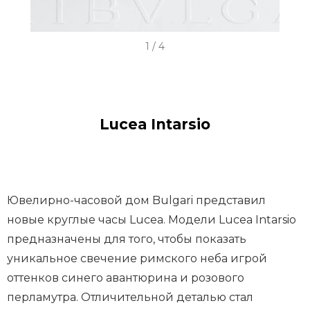
I
1 / 4
t
e
m
1
Lucea Intarsio
o
f
4
Ювелирно-часовой дом Bulgari представил
новые круглые часы Lucea. Модели Lucea Intarsio
предназначены для того, чтобы показать
уникальное свечение римского неба игрой
оттенков синего авантюрина и розового
перламутра. Отличительной деталью стал