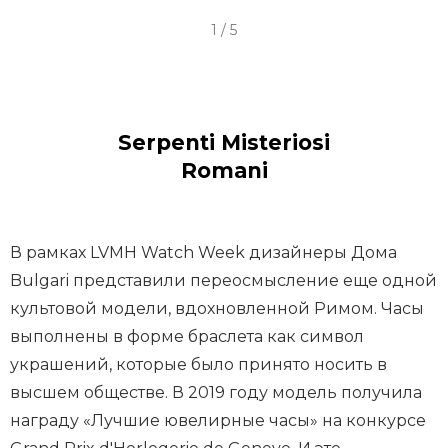
I
1 / 5
t
e
m
1
Serpenti Misteriosi
o
Romani
f
5
В рамках LVMH Watch Week дизайнеры Дома
Bulgari представили переосмысление еще одной
культовой модели, вдохновленной Римом. Часы
выполнены в форме браслета как символ
украшений, которые было принято носить в
высшем обществе. В 2019 году модель получила
награду «Лучшие ювелирные часы» на конкурсе