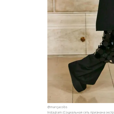
@marcjacobs
Instagram (Социальная сеть признана экс