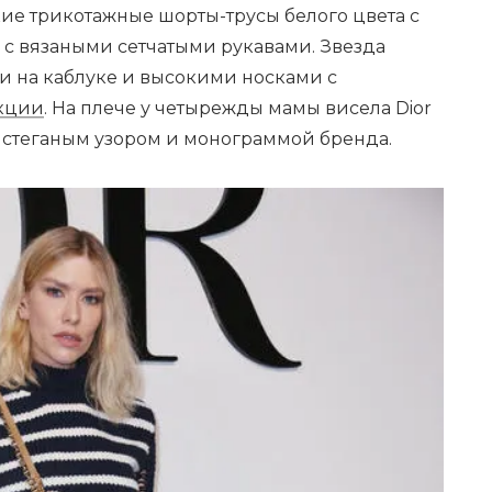
ие трикотажные шорты-трусы белого цвета с
 с вязаными сетчатыми рукавами. Звезда
и на каблуке и высокими носками с
екции
. На плече у четырежды мамы висела Dior
 стеганым узором и монограммой бренда.