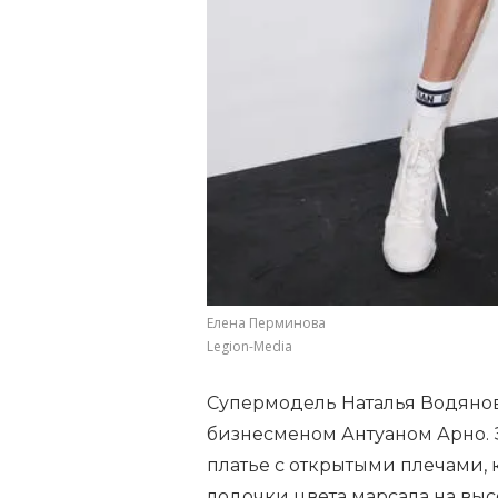
Елена Перминова
Legion-Media
Супермодель Наталья Водянов
бизнесменом Антуаном Арно. 
платье с открытыми плечами, 
лодочки цвета марсала на выс