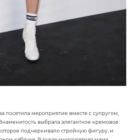
а посетила мероприятие вместе с супругом,
Знаменитость выбрала элегантное кремовое
которое подчеркивало стройную фигуру, и
оком каблуке. В руках многодетная мама