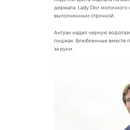
держала Lady Dior молочного 
выполненным строчкой.
Антуан надел черную водолазк
пиджак. Влюбленные вместе п
за руки.