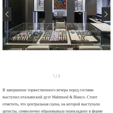
I
1 / 3
t
e
В завершение торжественного вечера перед гостями
m
выступил итальянский дуэт Mahmood & Blanco. Стоит
1
отметить, что центральная сцена, на которой выступали
o
артисты, символично образовывала перекладину в форме