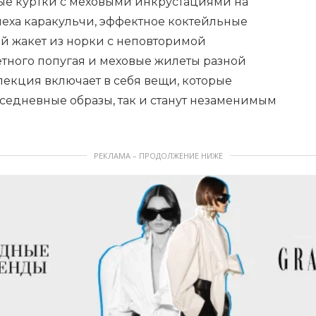
ые куртки с меховыми инкрустациями на
меха каракульчи, эффектное коктейльные
ый жакет из норки с неповторимой
тного попугая и меховые жилеты разной
лекция включает в себя вещи, которые
седневные образы, так и станут незаменимым
РЕКЛАМА – ПРОДОЛЖЕНИЕ НИЖЕ