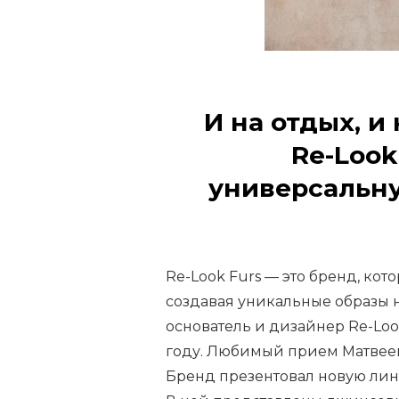
I
t
e
И на отдых, и
m
Re-Look
1
универсальн
o
f
8
Re-Look Furs — это бренд, ко
создавая уникальные образы 
основатель и дизайнер Re-Loo
году. Любимый прием Матвеев
Бренд презентовал новую лин