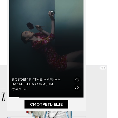
В СВОЕМ РИТМЕ: МАРИНА
ВАСИЛЬЕВА О ЖИЗНИ
В ДЕРЕВНЕ И МЕГАПОЛИСЕ,
47,32 тыс.
ВЫГОРАНИИ И ОДНОЙ
ИЗ САМЫХ СЛОЖНЫХ РОЛЕЙ
В КАРЬЕРЕ
СМОТРЕТЬ ЕЩЕ