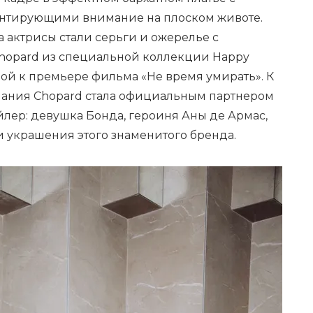
ентирующими внимание на плоском животе.
актрисы стали серьги и ожерелье с
Chopard из специальной коллекции Happy
нной к премьере фильма «Не время умирать». К
пания Chopard стала официальным партнером
лер: девушка Бонда, героиня Аны де Армас,
и украшения этого знаменитого бренда.