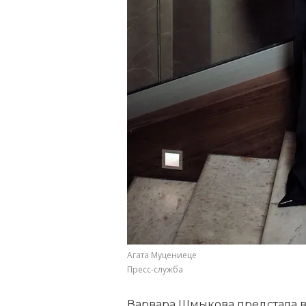
Агата Муцениеце
Пресс-служба
Варвара Шмыкова предстала в