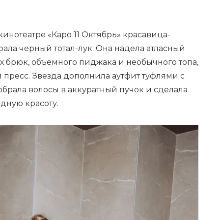
инотеатре «Каро 11 Октябрь» красавица-
ала черный тотал-лук. Она надела атласный
х брюк, объемного пиджака и необычного топа,
ресс. Звезда дополнила аутфит туфлями с
обрала волосы в аккуратный пучок и сделала
дную красоту.