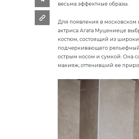
весьма эффектные образы.
Для появления в московском к
актриса Агата Муцениеце выбр
костюм, состоящий из широки
подчеркивающего рельефный п
острым носом и сумкой. Она с
макияж, оттенивший ее приро