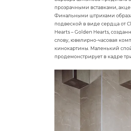
прозрачными вставками, акц
Финальными штрихами образа 
подвеской в виде сердца от 
Hearts – Golden Hearts, созда
слову, ювелирно-часовая ком
кинокартины. Маленький спой
продемонстрирует в кадре тр