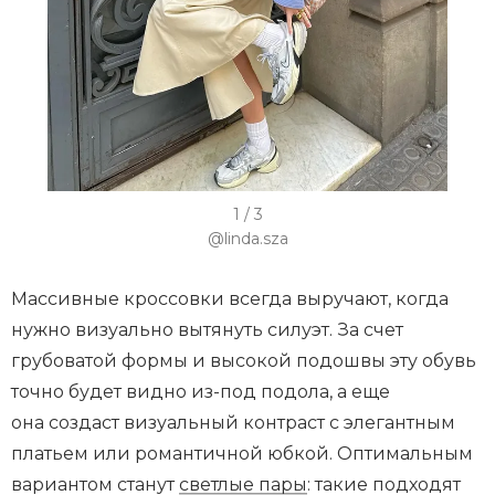
I
1 / 3
t
@linda.sza
e
m
Массивные кроссовки всегда выручают, когда
1
нужно визуально вытянуть силуэт. За счет
o
грубоватой формы и высокой подошвы эту обувь
f
точно будет видно из-под подола, а еще
3
она создаст визуальный контраст с элегантным
платьем или романтичной юбкой. Оптимальным
вариантом станут
светлые пары
: такие подходят