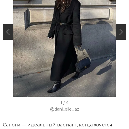
I
1 / 4
t
@dani_elle_laz
e
m
Сапоги — идеальный вариант, когда хочется