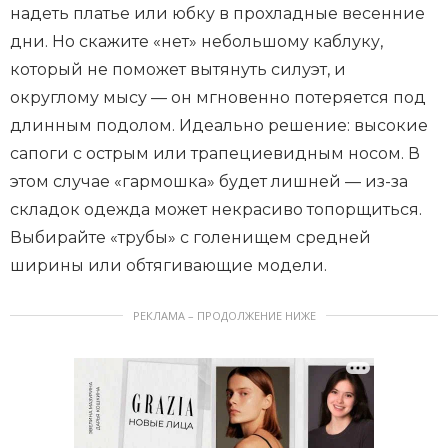
1
надеть платье или юбку в прохладные весенние
o
дни. Но скажите «нет» небольшому каблуку,
f
который не поможет вытянуть силуэт, и
4
округлому мысу — он мгновенно потеряется под
длинным подолом. Идеально решение: высокие
сапоги с острым или трапециевидным носом. В
этом случае «гармошка» будет лишней — из-за
складок одежда может некрасиво топорщиться.
Выбирайте «трубы» с голенищем средней
ширины или обтягивающие модели.
РЕКЛАМА – ПРОДОЛЖЕНИЕ НИЖЕ