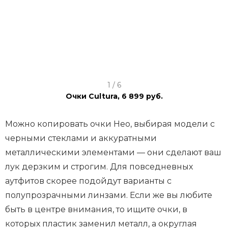
I
1 / 6
t
Очки Cultura, 6 899 руб.
e
m
Можно копировать очки Нео, выбирая модели с
1
черными стеклами и аккуратными
o
металлическими элементами — они сделают ваш
f
лук дерзким и строгим. Для повседневных
6
аутфитов скорее подойдут варианты с
полупрозрачными линзами. Если же вы любите
быть в центре внимания, то ищите очки, в
которых пластик заменил металл, а округлая