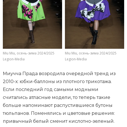
Miu Miu, осень-зима 2024/2025
Miu Miu, осень-зима 2024/2025
Legion-Media
Legion-Media
Миучча Прада возродила очередной тренд из
2010-х: юбки-баллоны из плотного трикотажа.
Если последний год самыми модными
считались атласные модели, то теперь такие
больше напоминают распустившиеся бутоны
тюльпанов. Поменялись и цветовые решения:
привычный белый сменит кислотно-зеленый.