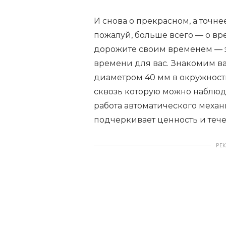
o
f
И снова о прекрасном, а точне
2
пожалуй, больше всего — о вр
5
дорожите своим временем — э
времени для вас. Знакомим ва
диаметром 40 мм в окружност
сквозь которую можно наблюда
работа автоматического меха
подчеркивает ценность и тече
РЕ