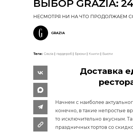
ВЫБОР GRAZIA: 24
НЕСМОТРЯ НИ НА ЧТО ПРОДОЛЖАЕМ СО
GRAZIA
Теги:
Grazia
гардероб
Брюки
Книги
Бьюти
Доставка е
рестор
Начнем с наиболее актуального
конечно, в такие непростые в
то исключительно вкусным. Та
праздничных тортов со скидко