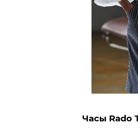
I
t
e
Часы Rado T
m
1