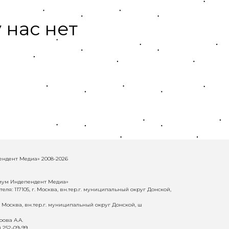
 нас нет
ндент Медиа» 2008-2026
иум Индепендент Медиа»
еля: 117105, г. Москва, вн.тер.г. муниципальный округ Донской,
г. Москва, вн.тер.г. муниципальный округ Донской, ш
ова А.А.
) 252-09-99