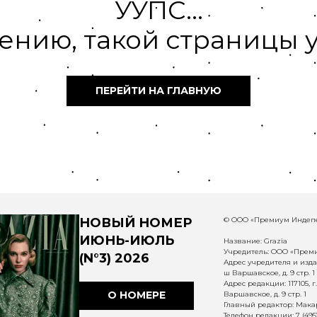
УУПС...
ению, такой страницы у
ПЕРЕЙТИ НА ГЛАВНУЮ
НОВЫЙ НОМЕР
© ООО «Премиум Индепе
ИЮНЬ-ИЮЛЬ
Название: Grazia
Учредитель: ООО «Прем
(N°3) 2026
Адрес учредителя и издат
ш Варшавское, д. 9 стр. 1
Адрес редакции: 117105, 
О НОМЕРЕ
Варшавское, д. 9 стр. 1
Главный редактор: Макар
Телефон редакции: 7 (495