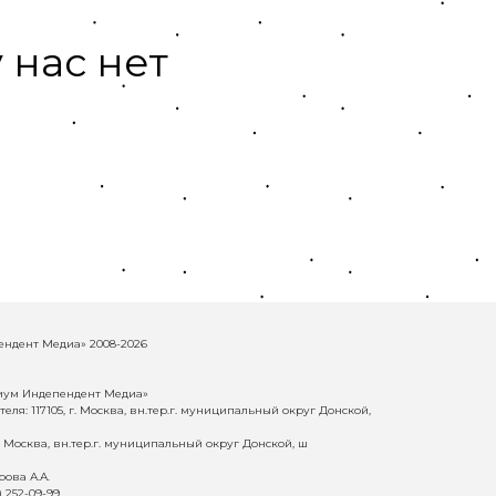
 нас нет
ндент Медиа» 2008-2026
иум Индепендент Медиа»
еля: 117105, г. Москва, вн.тер.г. муниципальный округ Донской,
г. Москва, вн.тер.г. муниципальный округ Донской, ш
ова А.А.
) 252-09-99