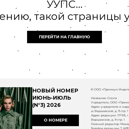
УУПС...
ению, такой страницы у
ПЕРЕЙТИ НА ГЛАВНУЮ
НОВЫЙ НОМЕР
© ООО «Премиум Индепе
ИЮНЬ-ИЮЛЬ
Название: Grazia
Учредитель: ООО «Прем
(N°3) 2026
Адрес учредителя и издат
ш Варшавское, д. 9 стр. 1
Адрес редакции: 117105, 
О НОМЕРЕ
Варшавское, д. 9 стр. 1
Главный редактор: Макар
Телефон редакции: 7 (495