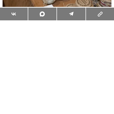
Суперзум: главные моменты лета в
максимальном приближении
Читать
Поделиться
КУЛЬТУРНЫЙ КОД
ИСКУССТВО
23.11.2017, 16:10