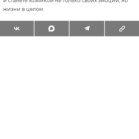
и станете хозяйкой не только своих эмоций, но
жизни в целом.
Суперзум: главные моменты лета в
максимальном приближении
Читать
Поделиться
ЖИЗНЬ ВОКРУГ
ПСИХОЛОГИЯ И ОТНОШЕНИЯ