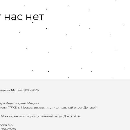
 нас нет
ндент Медиа» 2008-2026
иум Индепендент Медиа»
еля: 117105, г. Москва, вн.тер.г. муниципальный округ Донской,
г. Москва, вн.тер.г. муниципальный округ Донской, ш
ова А.А.
) 252-09-99