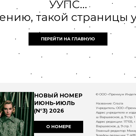
УУПС...
ению, такой страницы у
ПЕРЕЙТИ НА ГЛАВНУЮ
НОВЫЙ НОМЕР
© ООО «Премиум Индепе
ИЮНЬ-ИЮЛЬ
Название: Grazia
Учредитель: ООО «Прем
(N°3) 2026
Адрес учредителя и издат
ш Варшавское, д. 9 стр. 1
Адрес редакции: 117105, 
О НОМЕРЕ
Варшавское, д. 9 стр. 1
Главный редактор: Макар
Телефон редакции: 7 (495