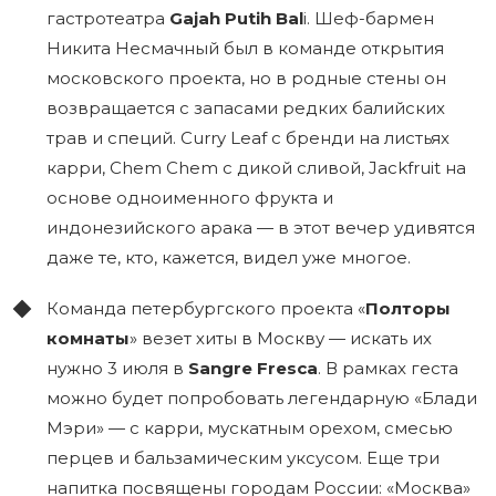
гастротеатра
Gajah Putih Bal
i. Шеф-бармен
Никита Несмачный был в команде открытия
московского проекта, но в родные стены он
возвращается с запасами редких балийских
трав и специй. Curry Leaf с бренди на листьях
карри, Chem Chem с дикой сливой, Jackfruit на
основе одноименного фрукта и
индонезийского арака — в этот вечер удивятся
даже те, кто, кажется, видел уже многое.
Команда петербургского проекта «
Полторы
комнаты
» везет хиты в Москву — искать их
нужно 3 июля в
Sangre Fresca
. В рамках геста
можно будет попробовать легендарную «Блади
Мэри» — с карри, мускатным орехом, смесью
перцев и бальзамическим уксусом. Еще три
напитка посвящены городам России: «Москва»