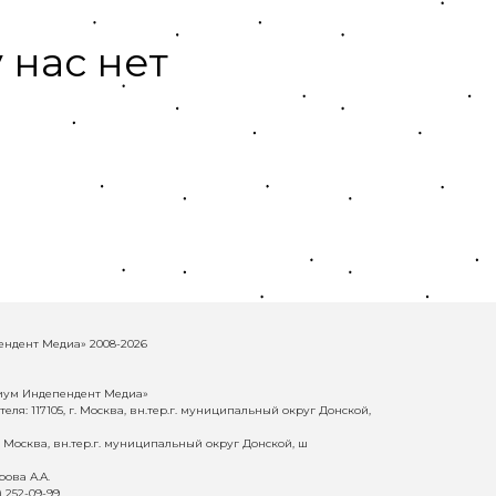
 нас нет
ндент Медиа» 2008-2026
иум Индепендент Медиа»
еля: 117105, г. Москва, вн.тер.г. муниципальный округ Донской,
г. Москва, вн.тер.г. муниципальный округ Донской, ш
ова А.А.
) 252-09-99