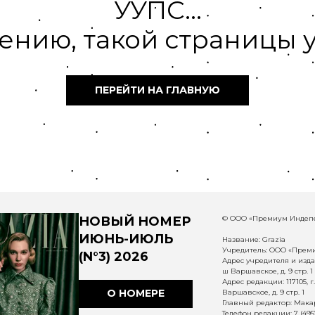
УУПС...
ению, такой страницы у
ПЕРЕЙТИ НА ГЛАВНУЮ
НОВЫЙ НОМЕР
© ООО «Премиум Индепе
ИЮНЬ-ИЮЛЬ
Название: Grazia
Учредитель: ООО «Прем
(N°3) 2026
Адрес учредителя и издат
ш Варшавское, д. 9 стр. 1
Адрес редакции: 117105, 
О НОМЕРЕ
Варшавское, д. 9 стр. 1
Главный редактор: Макар
Телефон редакции: 7 (495