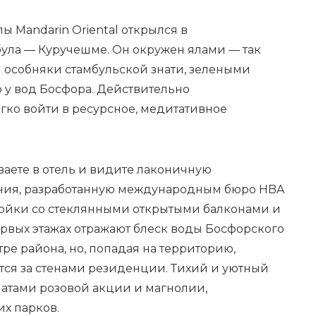
пы Mandarin Oriental открылся в
ула — Куручешме. Он окружен ялами —
так
 особняки стамбульской знати,
зелеными
 у вод Босфора. Действительно
гко войти в ресурсное, медитативное
ваете в отель и видите лаконичную
ния,
разработанную международным бюро HBA
тройки со стеклянными открытыми балконами и
рвых этажах отражают блеск воды Босфорского
тре района, но, попадая на территорию,
ается за стенами резиденции. Тихий и уютный
матами розовой акции и магнолии,
х парков.