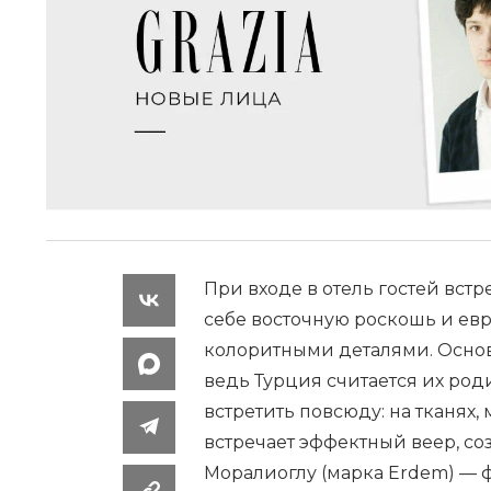
6
При входе в отель гостей вст
себе восточную роскошь и ев
колоритными деталями. Основ
ведь Турция считается их род
встретить повсюду: на тканях,
встречает эффектный веер, 
Моралиоглу (марка Erdem) — ф