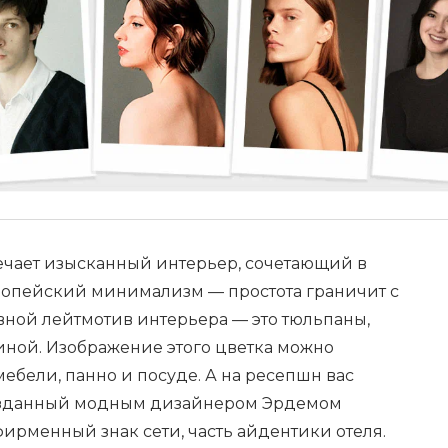
речает изысканный интерьер, сочетающий в
ропейский минимализм — простота граничит с
ной лейтмотив интерьера — это тюльпаны,
иной. Изображение этого цветка можно
 мебели, панно и посуде. А на ресепшн вас
созданный модным дизайнером Эрдемом
ирменный знак сети, часть айдентики отеля.