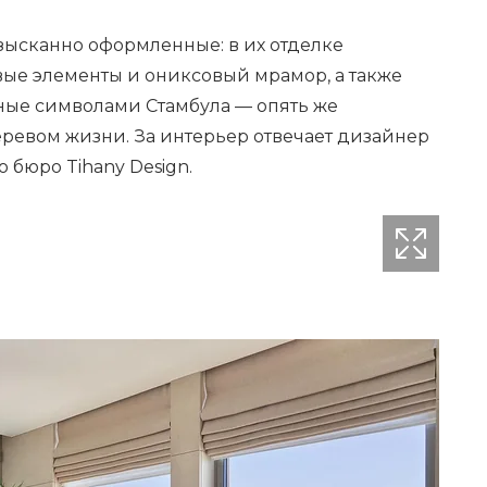
зысканно оформленные: в их отделке
ые элементы и ониксовый мрамор, а также
нные символами Стамбула — опять же
еревом жизни.
За интерьер отвечает дизайнер
 бюро Tihany Design.