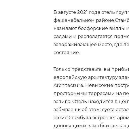
В августе 2021 года отель груп
фешенебельном районе Стамб
называют босфорские виллы и
садами и располагается прямо
завораживающее место, где ле
состояние.
Только представьте: вы прибы
европейскую архитектуру зда
Architecture. Невысокие пос
просторными террасами на пе
залива. Отель находится в цен
забываешь об этом: суета ост
оазис Стамбула встречает аро
доносящимися
из
близлежащи