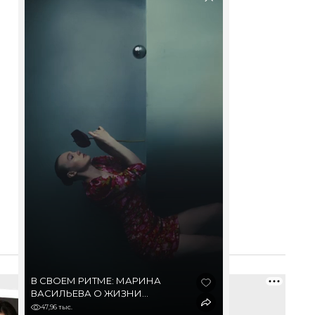
В СВОЕМ РИТМЕ: МАРИНА
ВАСИЛЬЕВА О ЖИЗНИ
В ДЕРЕВНЕ И МЕГАПОЛИСЕ,
47,96 тыс.