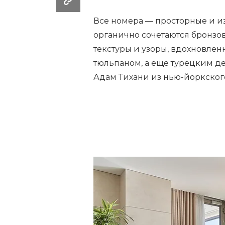
Все номера — просторные и и
органично сочетаются
бронзов
текстуры и узоры, вдохновле
тюльпаном, а еще турецким д
Адам Тихани из нью-йоркского