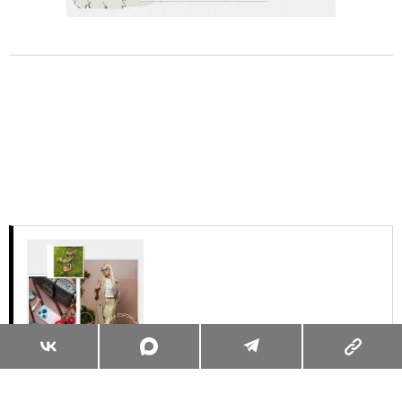
Суперзум: главные моменты лета в
максимальном приближении