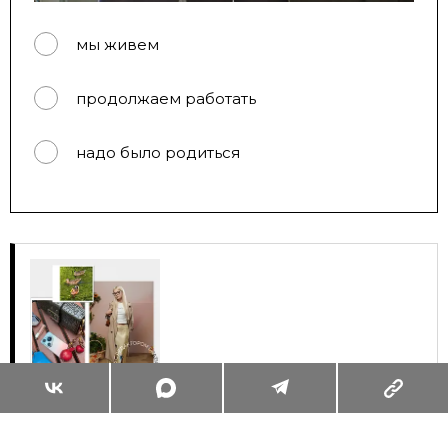
мы живем
продолжаем работать
надо было родиться
Суперзум: главные моменты лета в
максимальном приближении