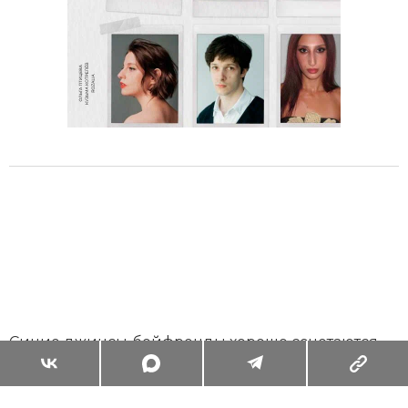
Синие джинсы-бойфренды хорошо сочетаются
как с объемным худи, так и с топом и
босоножками. Все зависит от того, собираетесь ли