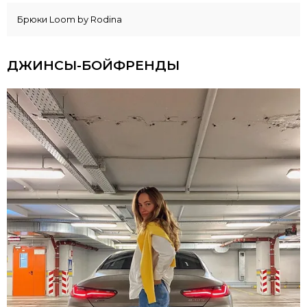
t
Брюки Loom by Rodina
e
m
1
ДЖИНСЫ-БОЙФРЕНДЫ
o
f
4