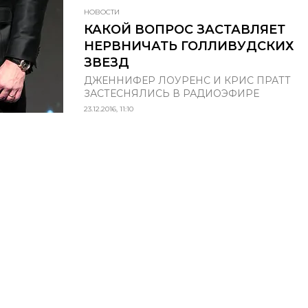
НОВОСТИ
КАКОЙ ВОПРОС ЗАСТАВЛЯЕТ
НЕРВНИЧАТЬ ГОЛЛИВУДСКИХ
ЗВЕЗД
ДЖЕННИФЕР ЛОУРЕНС И КРИС ПРАТТ
ЗАСТЕСНЯЛИСЬ В РАДИОЭФИРЕ
23.12.2016, 11:10
НОВЫЙ НОМЕР
© ООО «Премиум Индепе
ИЮНЬ-ИЮЛЬ
Название: Grazia
Учредитель: ООО «Прем
(N°3) 2026
Адрес учредителя и издат
ш Варшавское, д. 9 стр. 1
Адрес редакции: 117105, 
О НОМЕРЕ
Варшавское, д. 9 стр. 1
Главный редактор: Макар
Телефон редакции: 7 (495
Электронная почта:
a.ku
КУПИТЬ
Знак информационной п
Регистрационный номер 