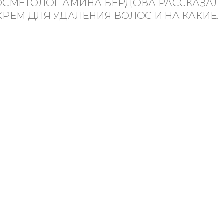
СМЕТОЛОГ АМИНА БЕРДОВА РАССКАЗАЛ
КРЕМ ДЛЯ УДАЛЕНИЯ ВОЛОС И НА КАКИЕ..
НОВЫЙ НОМЕР
© ООО «Премиум Индепе
ИЮНЬ-ИЮЛЬ
Название: Grazia
Учредитель: ООО «Прем
(N°3) 2026
Адрес учредителя и издат
ш Варшавское, д. 9 стр. 1
Адрес редакции: 117105, 
О НОМЕРЕ
Варшавское, д. 9 стр. 1
Главный редактор: Макар
Телефон редакции: 7 (495
Электронная почта:
a.ku
КУПИТЬ
Знак информационной п
Регистрационный номер 
Федеральной службе по 
Архив номеров
массовых коммуникаций