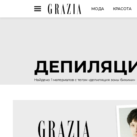
МОДА
КРАСОТА
ДЕПИЛЯЦИ
Найдено: 1 материалов с тегом «депиляция зоны бикини»