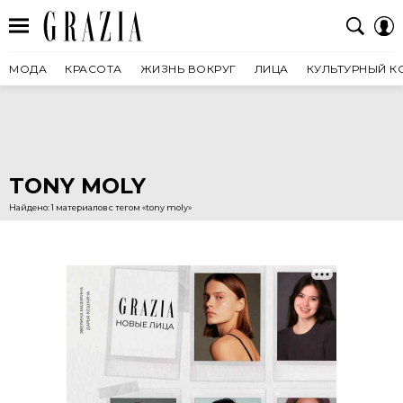
МОДА
КРАСОТА
ЖИЗНЬ ВОКРУГ
ЛИЦА
КУЛЬТУРНЫЙ К
TONY MOLY
Найдено: 1 материалов с тегом «tony moly»