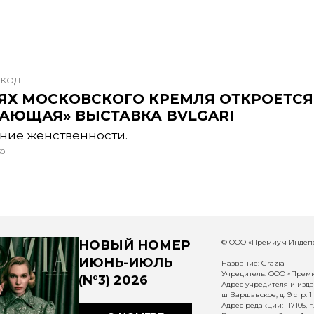
 КОД
ЕЯХ МОСКОВСКОГО КРЕМЛЯ ОТКРОЕТСЯ
КАЮЩАЯ» ВЫСТАВКА BVLGARI
ние женственности.
30
НОВЫЙ НОМЕР
© ООО «Премиум Индепе
ИЮНЬ-ИЮЛЬ
Название: Grazia
Учредитель: ООО «Прем
(N°3) 2026
Адрес учредителя и издат
ш Варшавское, д. 9 стр. 1
Адрес редакции: 117105, 