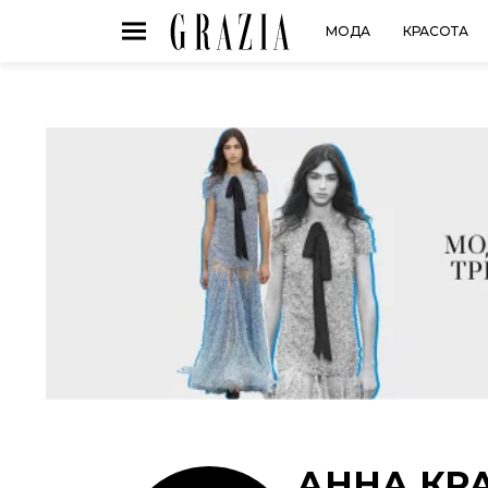
МОДА
КРАСОТА
АННА КР