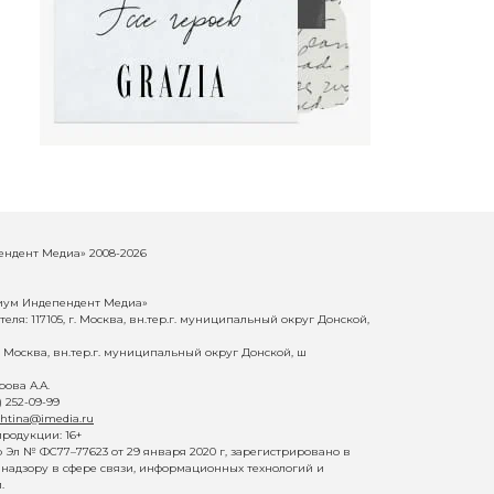
ндент Медиа» 2008-2026
иум Индепендент Медиа»
еля: 117105, г. Москва, вн.тер.г. муниципальный округ Донской,
г. Москва, вн.тер.г. муниципальный округ Донской, ш
ова А.А.
) 252-09-99
shtina@imedia.ru
родукции: 16+
Эл № ФС77–77623 от 29 января 2020 г, зарегистрировано в
надзору в сфере связи, информационных технологий и
.