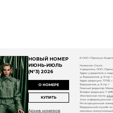
НОВЫЙ НОМЕР
© ООО «Премиум Индепе
ИЮНЬ-ИЮЛЬ
Название: Grazia
Учредитель: ООО «Прем
(N°3) 2026
Адрес учредителя и издат
ш Варшавское, д. 9 стр. 1
Адрес редакции: 117105, 
О НОМЕРЕ
Варшавское, д. 9 стр. 1
Главный редактор: Макар
Телефон редакции: 7 (495
Электронная почта:
a.ku
КУПИТЬ
Знак информационной п
Регистрационный номер 
Федеральной службе по 
Архив номеров
массовых коммуникаций