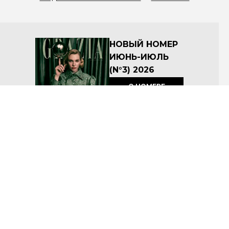
НОВЫЙ НОМЕР
ИЮНЬ-ИЮЛЬ
(N°3) 2026
О НОМЕРЕ
КУПИТЬ
Архив номеров
Соглашение об условиях размещения материалов на сайте
Политика по защите персональных данных ООО «Премиум Индепендент Медиа»
© ООО «Премиум Индепендент Медиа» 2008-2026
Название: Grazia
Учредитель: ООО «Премиум Индепендент Медиа»
Адрес учредителя и издателя: 117105, г. Москва, вн.тер.г. муниципальный округ Донской, ш
Варшавское, д. 9 стр. 1
Адрес редакции: 117105, г. Москва, вн.тер.г. муниципальный округ Донской, ш Варшавское, д. 9 стр.